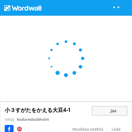
小３すがたをかえる大豆4-1
Jaa
tekijä
Kodurestockholm
Muokkaa sisältöä
Lisää