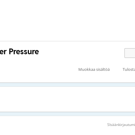
er Pressure
Muokkaa sisältöä
Tulost
SIsäänkirjautum