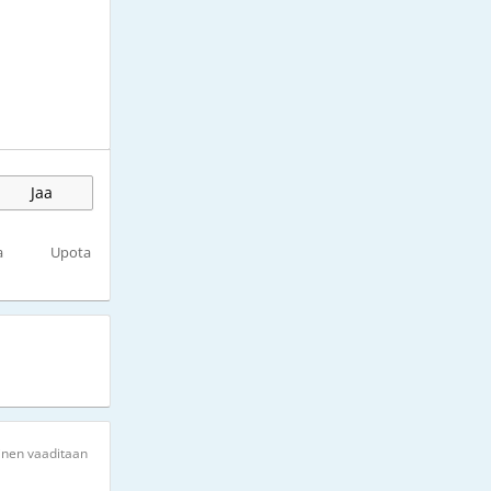
Jaa
a
Upota
inen vaaditaan