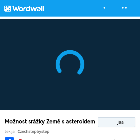
Možnost srážky Země s asteroidem
Jaa
tekijä
Czechstepbystep