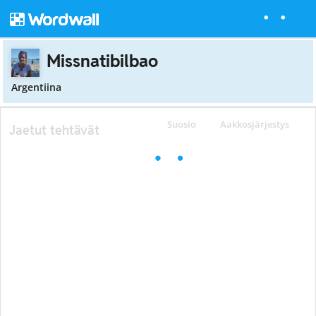
Missnatibilbao
Argentiina
Suosio
Aakkosjärjestys
Jaetut tehtävät