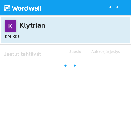
Klytrian
Kreikka
Suosio
Aakkosjärjestys
Jaetut tehtävät