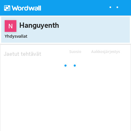
Hanguyenth
Yhdysvallat
Suosio
Aakkosjärjestys
Jaetut tehtävät