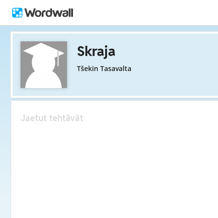
Skraja
Tšekin Tasavalta
Jaetut tehtävät