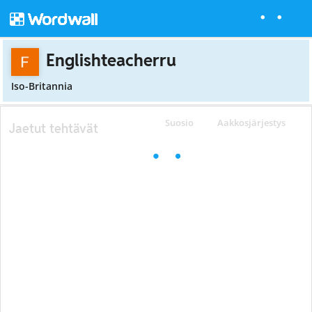
Englishteacherru
Iso-Britannia
Suosio
Aakkosjärjestys
Jaetut tehtävät