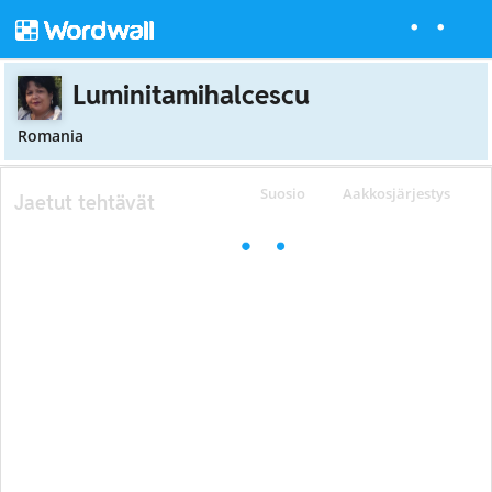
Luminitamihalcescu
Romania
Suosio
Aakkosjärjestys
Jaetut tehtävät