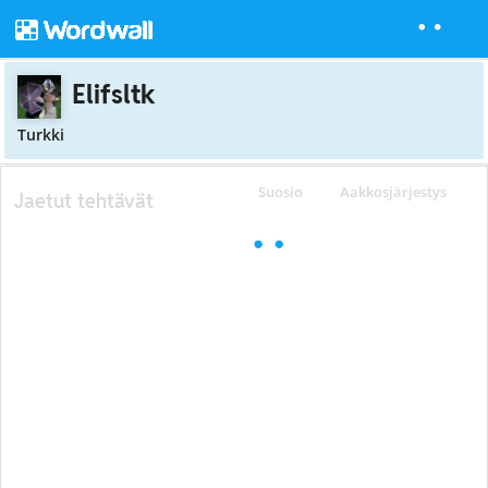
Elifsltk
Turkki
Suosio
Aakkosjärjestys
Jaetut tehtävät