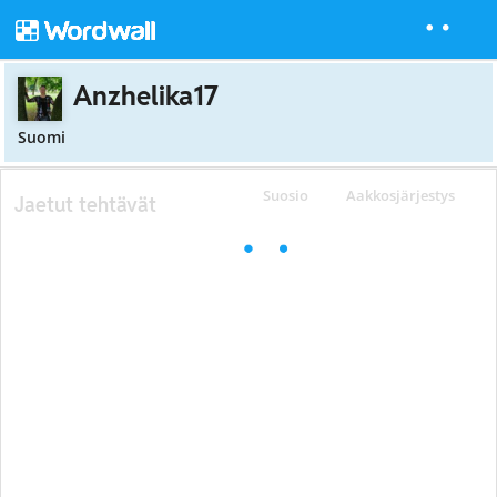
Anzhelika17
Suomi
Suosio
Aakkosjärjestys
Jaetut tehtävät