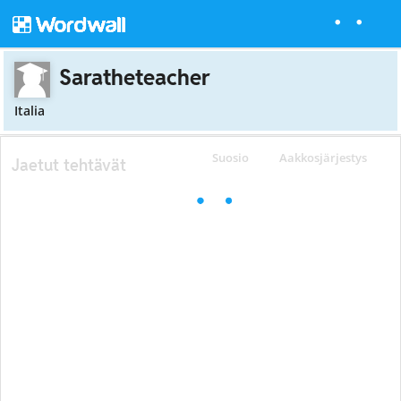
Saratheteacher
Italia
Suosio
Aakkosjärjestys
Jaetut tehtävät