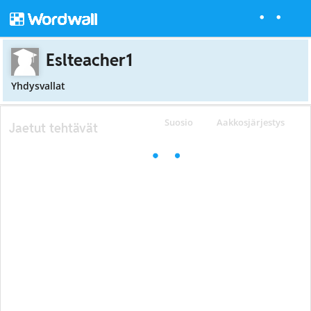
Eslteacher1
Yhdysvallat
Suosio
Aakkosjärjestys
Jaetut tehtävät