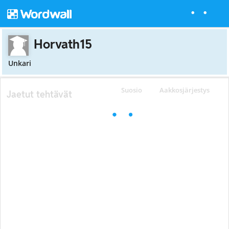
Horvath15
Unkari
Suosio
Aakkosjärjestys
Jaetut tehtävät