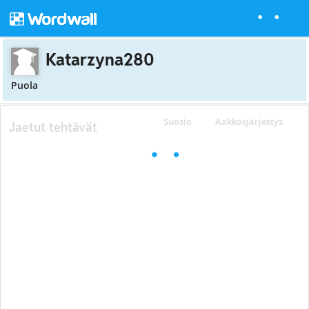
Katarzyna280
Puola
Suosio
Aakkosjärjestys
Jaetut tehtävät