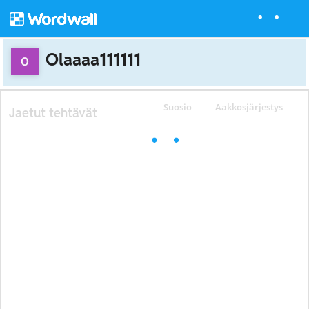
Olaaaa111111
Suosio
Aakkosjärjestys
Jaetut tehtävät