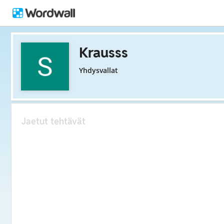
Krausss
Yhdysvallat
Jaetut tehtävät