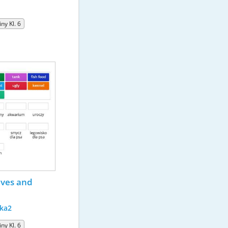
ny Kl. 6
ives and 
ka2
ny Kl. 6