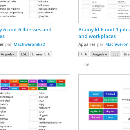
y 6 unit 6 Ilnesses and 
Brainy kl.6 unit 1 jobs,
ies
and workplaces
er
par
Machweronika2
Apparier
par
Machweroni
Angielski
ESL
Brainy Kl. 6
Kl. 6
Angielski
ESL
Brai
136