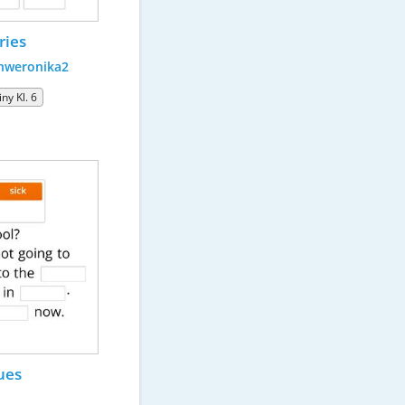
ries
hweronika2
ny Kl. 6
ues