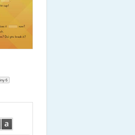
iny 6