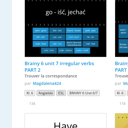
Brainy 6 unit 7 irregular verbs 
Brainy
PART 2 
PART
Trouver la correspondance
Trouve
par
Magdalena424
par
Ma
Kl. 6
Angielski
ESL
BRAINY 6 Unit 6/7
Kl. 6
134
118