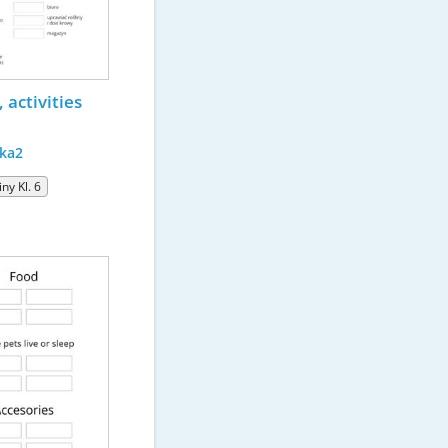
 activities 
ka2
ny Kl. 6