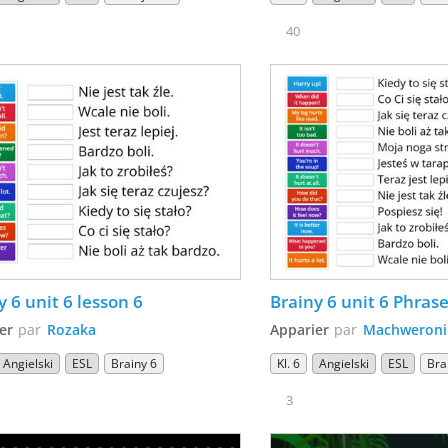
40
y 6 unit 6 lesson 6
Brainy 6 unit 6 Phras
er
par
Rozaka
Apparier
par
Machweroni
Angielski
ESL
Brainy 6
Kl. 6
Angielski
ESL
Brai
3