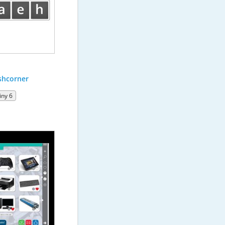
shcorner
iny 6