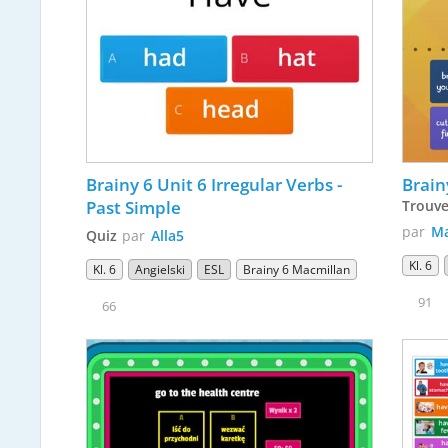
Brainy 6 Unit 6 Irregular Verbs - 
Brain
Past Simple
Trouve
par
Ma
Quiz
par
Alla5
Kl. 6
Kl. 6
Angielski
ESL
Brainy 6 Macmillan
91
66