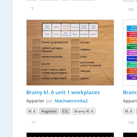
5
101
Brainy kl. 6 unit 1 workplaces
Brain
Apparier
par
Machweronika2
Appari
Kl. 6
Angielski
ESL
Brainy Kl. 6
Kl. 6
17
102