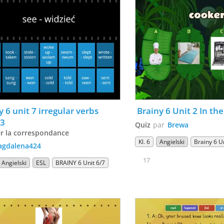
 6 unit 7 irregular verbs 
 Brainy 6 Unit 2 In th
 3
Quiz
par
Brewa
r la correspondance
Kl. 6
Angielski
Brainy 6 U
gdalena424
17
Angielski
ESL
BRAINY 6 Unit 6/7