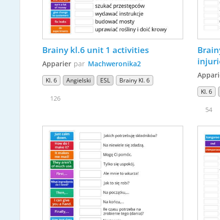
Brainy kl.6 unit 1 activities
Brain
injur
Apparier
par
Machweronika2
Appari
Kl. 6
Angielski
ESL
Brainy Kl. 6
Kl. 6
126
54