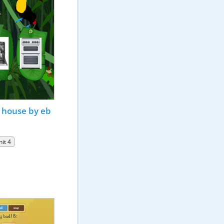
e house by eb
nit 4