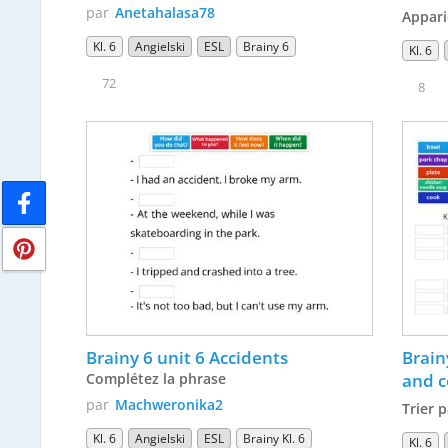
par
Anetahalasa78
Appari
Kl. 6
Angielski
ESL
Brainy 6
Kl. 6
72
8
Brainy 6 unit 6 Accidents
Brain
Complétez la phrase
and c
par
Machweronika2
Trier 
Kl. 6
Angielski
ESL
Brainy Kl. 6
Kl. 6