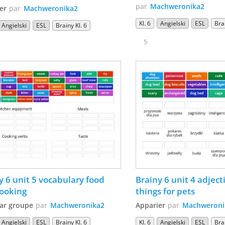
par
Machweronika2
er
par
Machweronika2
Kl. 6
Angielski
ESL
Brai
Angielski
ESL
Brainy Kl. 6
5
y 6 unit 5 vocabulary food 
Brainy 6 unit 4 adject
ooking
things for pets
par groupe
par
Machweronika2
Apparier
par
Machweroni
Angielski
ESL
Brainy Kl. 6
Kl. 6
Angielski
ESL
Brai