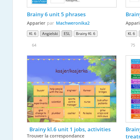
Brainy 6 unit 5 phrases
Brain
Apparier
par
Machweronika2
Appari
Kl. 6
Angielski
ESL
Brainy Kl. 6
Kl. 6
64
75
  Brainy kl.6 unit 1 jobs, activities 
Brain
Trouver la correspondance
trea