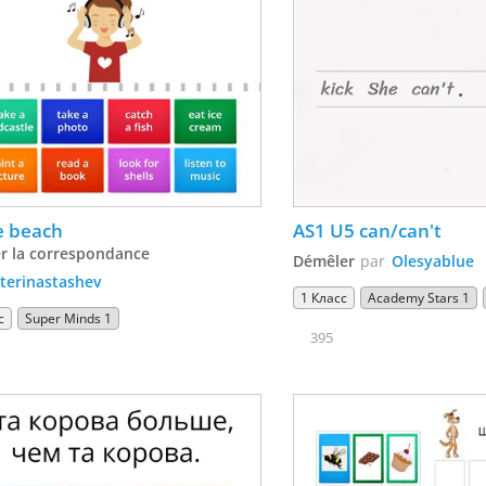
e beach
AS1 U5 can/can't
r la correspondance
Démêler
par
Olesyablue
terinastashev
1 Класс
Academy Stars 1
с
Super Minds 1
395