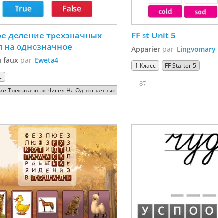
ое деление трехзначных 
FF st Unit 5
чисел на однозначное 
Apparier
par
Lingvomary
u faux
par
Eweta4
1 Класс
FF Starter 5
с
87
ие Трехзначных Чисел На Однозначные