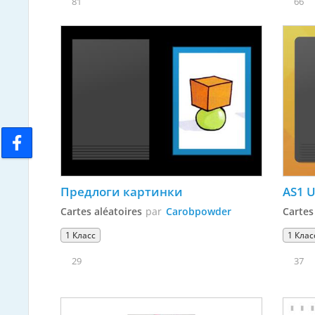
81
66
Предлоги картинки
AS1 U
Cartes aléatoires
par
Carobpowder
Cartes
1 Класс
1 Клас
29
37