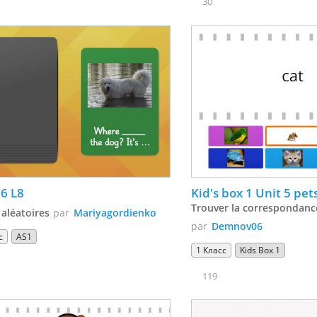
30
6 L8
Kid's box 1 Unit 5 pet
Trouver la correspondanc
 aléatoires
par
Mariyagordienko
par
Demnov06
с
AS1
1 Класс
Kids Box 1
119