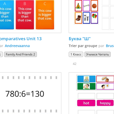
omparatives Unit 13
Буква "Ш"
ar
Andreevaanna
Trier par groupe
par
Brus
с
Family And Friends 2
1 Класс
Учимся Читать
42