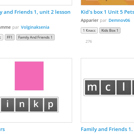
y and Friends 1, unit 2 lesson 
Kid's box 1 Unit 5 Pet
Apparier
par
Demnov06
amme
par
Volginaksenia
1 Класс
Kids Box 1
с
FF1
Family And Friends 1
276
rs
Family and Friends 1.