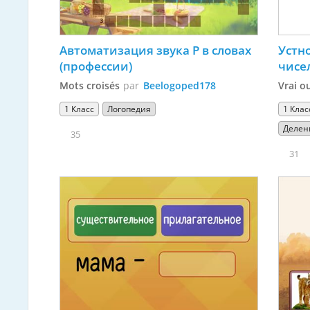
Автоматизация звука Р в словах 
Устн
(профессии)
Mots croisés
par
Beelogoped178
Vrai o
1 Класс
Логопедия
1 Клас
Делен
35
31