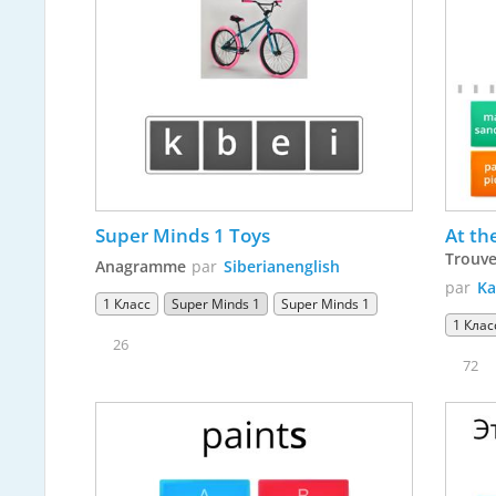
Super Minds 1 Toys
At th
Trouve
Anagramme
par
Siberianenglish
par
Ka
1 Класс
Super Minds 1
Super Minds 1
1 Клас
26
72