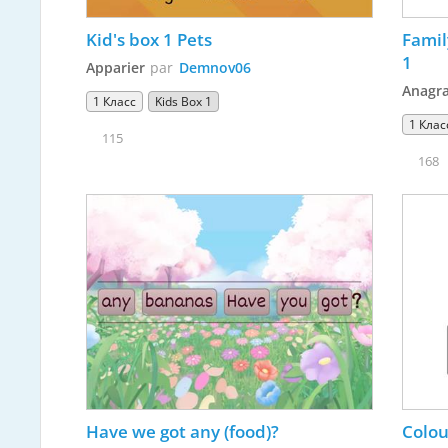
Kid's box 1 Pets
Famil
1
Apparier
par
Demnov06
Anagr
1 Класс
Kids Box 1
1 Клас
115
168
Have we got any (food)? 
Colou