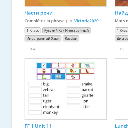
Части речи
Найд
Complétez la phrase
par
Victoria2020
Mots 
1 Класс
Русский Как Иностранный
1 Клас
Иностранный Язык
Russian
Дисгр
204
19
FF 1 Unit 11
Lunc