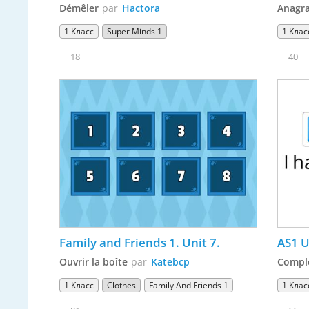
Démêler
par
Hactora
Anagr
1 Класс
Super Minds 1
1 Клас
18
40
Family and Friends 1. Unit 7.
AS1 U
Ouvrir la boîte
par
Katebcp
Complé
1 Класс
Clothes
Family And Friends 1
1 Клас