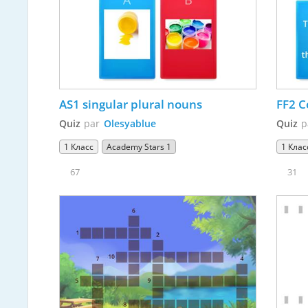
AS1 singular plural nouns
FF2 C
Quiz
par
Olesyablue
Quiz
p
1 Класс
Academy Stars 1
1 Клас
67
31