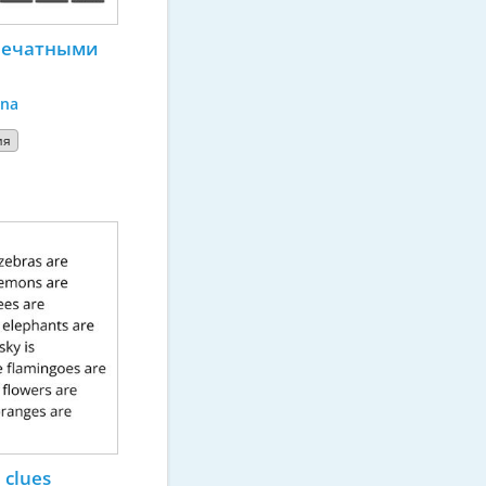
печатными 
ina
ия
 clues