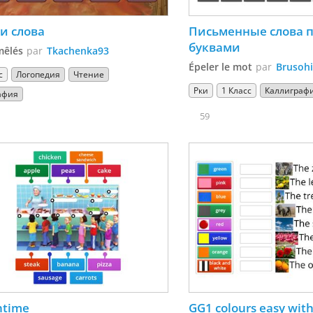
и слова
Письменные слова 
буквами
mêlés
par
Tkachenka93
Épeler le mot
par
Brusoh
с
Логопедия
Чтение
Рки
1 Класс
Каллиграф
афия
59
htime
GG1 colours easy with