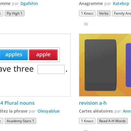
amme
par
Dgafshin
Anagramme
par
Katebcp
с
Fly High 1
1 Класс
Verbs
Family And
38
4 Plural nouns
revision a-h
tez la phrase
par
Olesyablue
Cartes aléatoires
par
Ann
с
Academy Stars 1
1 Класс
Read A-H Words