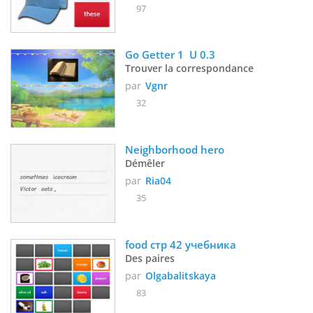
97
Go Getter 1  U 0.3 
Trouver la correspondance
par
Vgnr
32
Neighborhood hero
Démêler
par
Ria04
35
food стр 42 учебника
Des paires
par
Olgabalitskaya
83