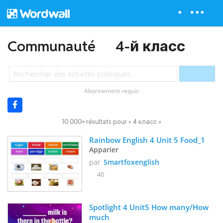
Communauté
4-й класс
Abonnement requis
10 000+ résultats pour « 4 класс »
Rainbow English 4 Unit 5 Food_1
Apparier
par
Smartfoxenglish
40
Spotlight 4 Unit5 How many/How 
much