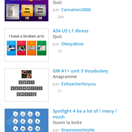
Quiz
par
Carnation2000
269
AS4 U5 L1 illness
Quiz
par
Olesyablue
74
GW A1+ unit 3 Vocabulary
Anagramme
par
Eslteacherforyou
71
Spotlight 4 6a a lot of / many / 
much
Ouvrir la boîte
par
Krasnoesolnishk