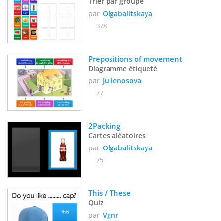
Trier par groupe
par
Olgabalitskaya
378
Prepositions of movement 
Diagramme étiqueté
par
Julienosova
77
2Packing
Cartes aléatoires
par
Olgabalitskaya
75
This / These
Quiz
par
Vgnr