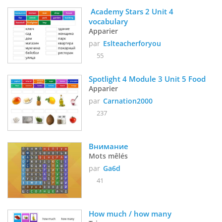
 Academy Stars 2 Unit 4 
vocabulary
Apparier
par
Eslteacherforyou
55
Spotlight 4 Module 3 Unit 5 Food
Apparier
par
Carnation2000
237
Внимание
Mots mêlés
par
Ga6d
41
How much / how many