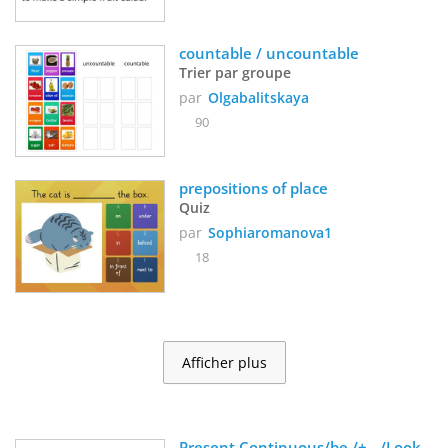
countable / uncountable
Trier par groupe
par
Olgabalitskaya
90
prepositions of place
Quiz
par
Sophiaromanova1
18
Afficher plus
Present Continuous/be /+,- /Look 