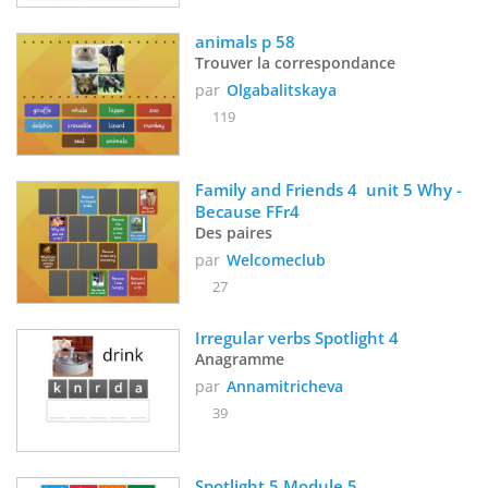
animals p 58
Trouver la correspondance
par
Olgabalitskaya
119
Family and Friends 4  unit 5 Why - 
Because FFr4
Des paires
par
Welcomeclub
27
Irregular verbs Spotlight 4
Anagramme
par
Annamitricheva
39
Spotlight 5 Module 5