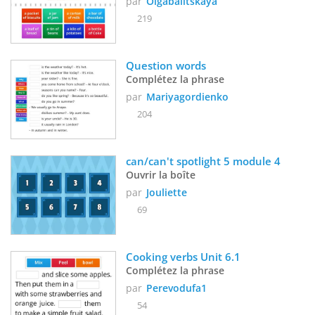
par
Olgabalitskaya
219
Question words
Complétez la phrase
par
Mariyagordienko
204
can/can't spotlight 5 module 4
Ouvrir la boîte
par
Jouliette
69
Cooking verbs Unit 6.1
Complétez la phrase
par
Perevodufa1
54