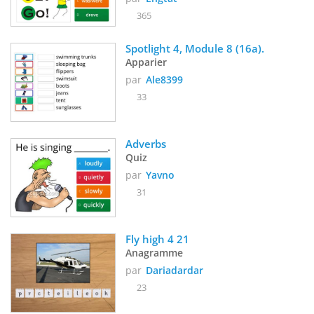
365
Spotlight 4, Module 8 (16a).
Apparier
par
Ale8399
33
Adverbs
Quiz
par
Yavno
31
Fly high 4 21
Anagramme
par
Dariadardar
23