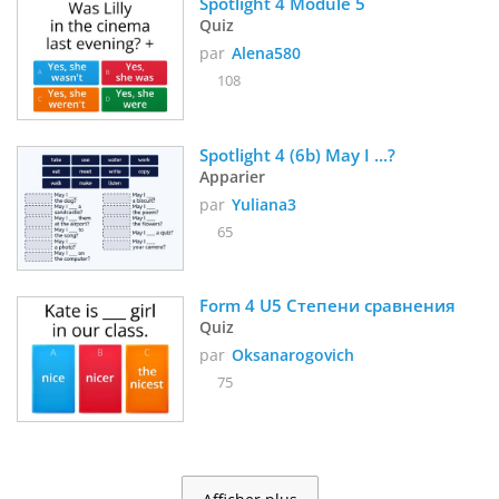
Spotlight 4 Module 5
Quiz
par
Alena580
108
Spotlight 4 (6b) May I ...?
Apparier
par
Yuliana3
65
Form 4 U5 Степени сравнения
Quiz
par
Oksanarogovich
75