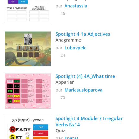
par
Anastassia
46
Spotlight 4 1a Adjectives
Anagramme
par
Lubovpelc
24
Spotlight (4) 4A_What time
Apparier
par
Mariasusloparova
70
Spotlight 4 Module 7 Irregular 
Verbs №14
Quiz
par
Engtat