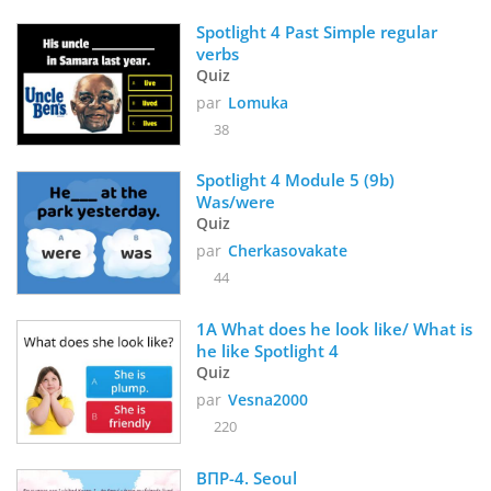
Spotlight 4 Past Simple regular 
verbs
Quiz
par
Lomuka
38
Spotlight 4 Module 5 (9b) 
Was/were
Quiz
par
Cherkasovakate
44
1A What does he look like/ What is 
he like Spotlight 4
Quiz
par
Vesna2000
220
ВПР-4. Seoul