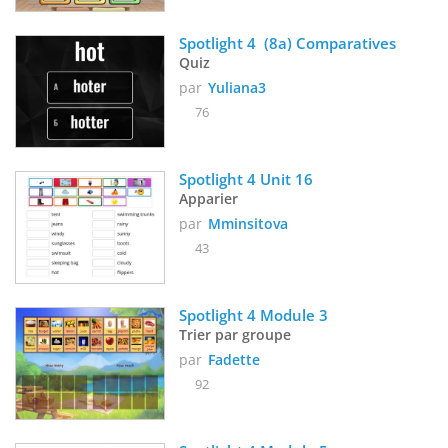
Spotlight 4  (8a) Comparatives
Quiz
par
Yuliana3
76
Spotlight 4 Unit 16
Apparier
par
Mminsitova
43
Spotlight 4 Module 3
Trier par groupe
par
Fadette
92