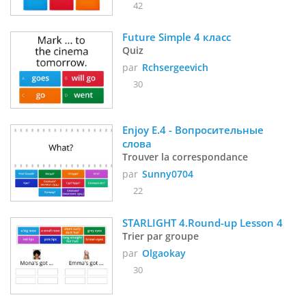
42
Future Simple 4 класc
Quiz
par
Rchsergeevich
30
Enjoy E.4 - Вопросительные 
слова
Trouver la correspondance
par
Sunny0704
22
STARLIGHT 4.Round-up Lesson 4
Trier par groupe
par
Olgaokay
30