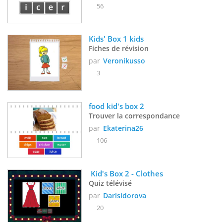
56
Kids' Box 1 kids
Fiches de révision
par
Veronikusso
3
food kid's box 2
Trouver la correspondance
par
Ekaterina26
106
 Kid's Box 2 - Clothes
Quiz télévisé
par
Darisidorova
20