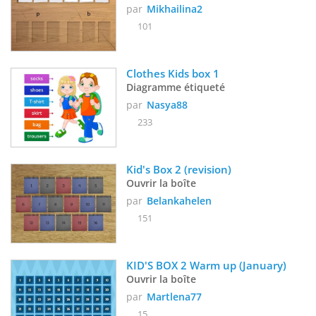
par
Mikhailina2
101
Clothes Kids box 1
Diagramme étiqueté
par
Nasya88
233
Kid's Box 2 (revision)
Ouvrir la boîte
par
Belankahelen
151
KID'S BOX 2 Warm up (January)
Ouvrir la boîte
par
Martlena77
15