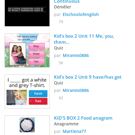
Continuous
Démêler
par
Elschoolofenglish
79
Kid's box 2 Unit 11 Me, you, 
them...
Quiz
par
Miramis0886
56
Kid's box 2 Unit 9 have/has got
Quiz
par
Miramis0886
62
KID'S BOX 2 Food anagram
Anagramme
par
Martlena77