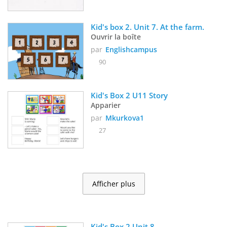
Kid's box 2. Unit 7. At the farm.
Ouvrir la boîte
par
Englishcampus
90
Kid's Box 2 U11 Story
Apparier
par
Mkurkova1
27
Afficher plus
Kid's Box 2 Unit 8