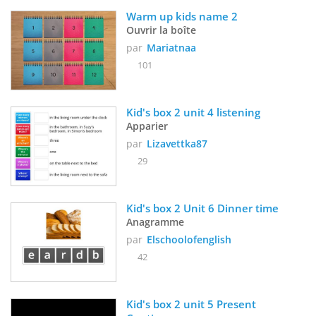
Warm up kids name 2
Ouvrir la boîte
par
Mariatnaa
101
Kid's box 2 unit 4 listening
Apparier
par
Lizavettka87
29
Kid's box 2 Unit 6 Dinner time 
Anagramme
par
Elschoolofenglish
42
Kid's box 2 unit 5 Present 