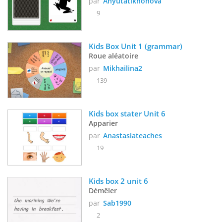
par
Anyutatikhonova
9
Kids Box Unit 1 (grammar)
Roue aléatoire
par
Mikhailina2
139
Kids box stater Unit 6 
Apparier
par
Anastasiateaches
19
Kids box 2 unit 6
Démêler
par
Sab1990
2