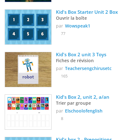
Kid's Box Starter Unit 2 Box
Ouvrir la boîte
par
Wowspeak1
77
Kid's Box 2 unit 3 Toys
Fiches de révision
par
Teachersengchirusetc
165
Kid's Box 2, unit 2, a/an
Trier par groupe
par
Elschoolofenglish
8
Kid's box 2 - Prepositions 