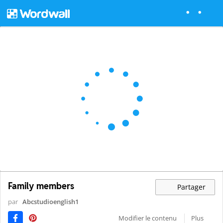
Family members
Partager
par
Abcstudioenglish1
Modifier le contenu
Plus