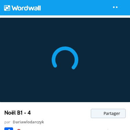
Noël B1 - 4
Partager
par
Dariawlodarczyk