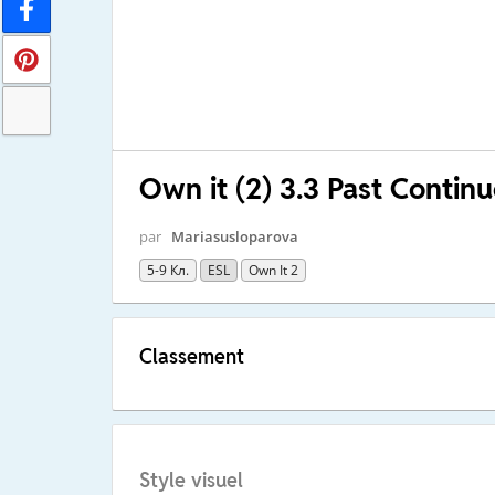
Own it (2) 3.3 Past Contin
par
Mariasusloparova
5-9 Кл.
ESL
Own It 2
Classement
Style visuel