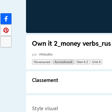
Own it 2_money verbs_rus
par
Hlstudio
Начальная
Английский
Own It 2
Unit 4
Classement
Style visuel