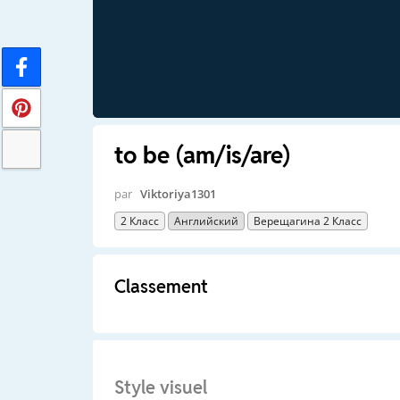
to be (am/is/are)
par
Viktoriya1301
2 Класс
Английский
Верещагина 2 Класс
Classement
Style visuel