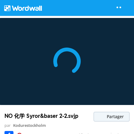
NO 化学 Syror&baser 2-2.svjp
Partager
par
Kodurestockholm