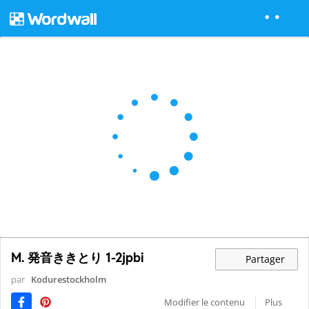
M. 発音ききとり 1-2jpbi
Partager
par
Kodurestockholm
Modifier le contenu
Plus