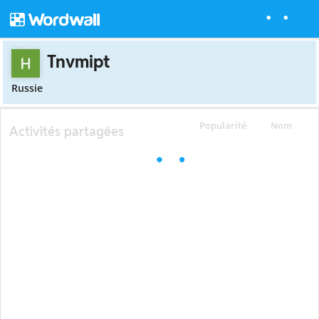
Tnvmipt
Russie
Popularité
Nom
Activités partagées