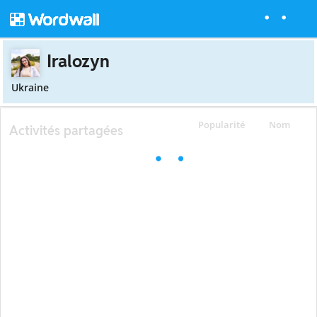
Iralozyn
Ukraine
Popularité
Nom
Activités partagées