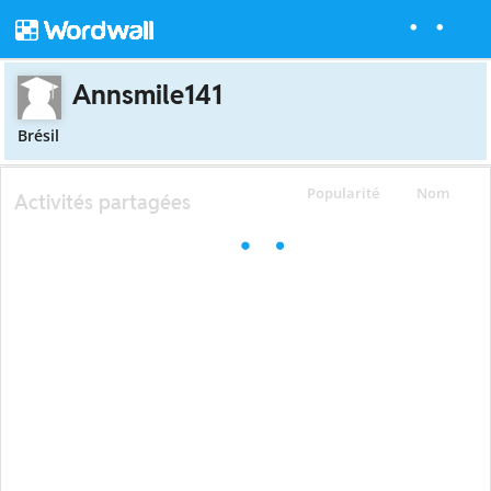
Annsmile141
Brésil
Popularité
Nom
Activités partagées