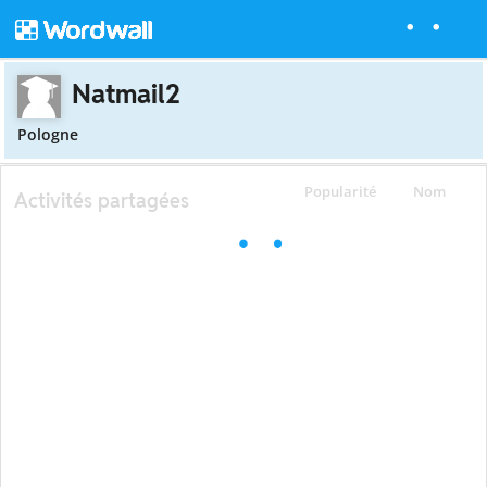
Natmail2
Pologne
Popularité
Nom
Activités partagées