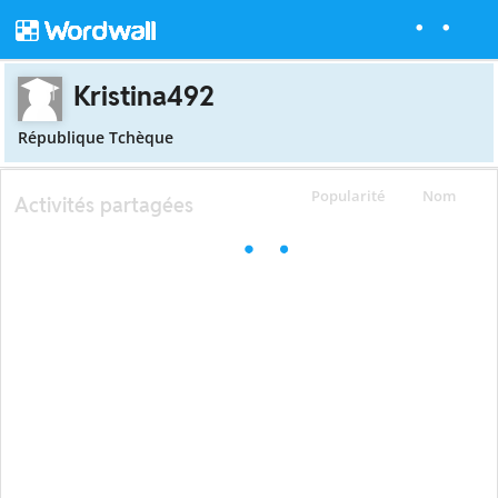
Kristina492
République Tchèque
Popularité
Nom
Activités partagées