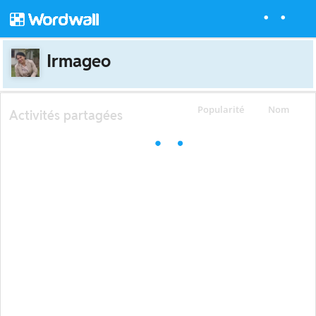
Irmageo
Popularité
Nom
Activités partagées