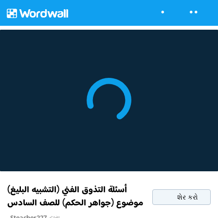
أسئلة التذوق الفني (التشبيه البليغ)
શેર કરો
موضوع (جواهر الحكم) للصف السادس
Steacher227
દ્વારા