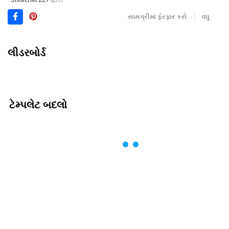
સામગ્રીમાં ફેરફાર કરો
વધુ
લીડરબોર્ડ
ટેમ્પલેટ બદલો