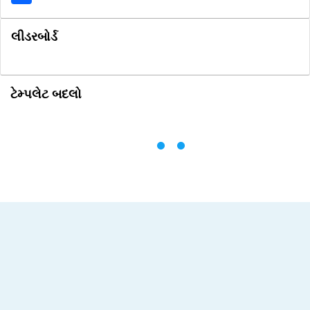
લીડરબોર્ડ
ટેમ્પલેટ બદલો