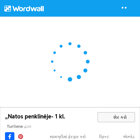
„Natos penklinėje- 1 kl.
શેર કરો
Turliene
દ્વારા
સામગ્રીમાં ફેરફાર કરો
પ્રિન્ટ
એમ્બેડ