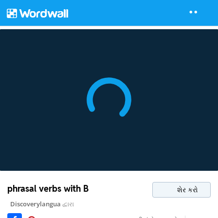
phrasal verbs with B
શેર કરો
Discoverylangua
દ્વારા