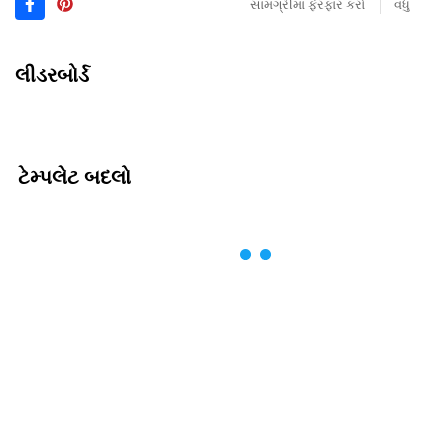
સામગ્રીમાં ફેરફાર કરો
વધુ
લીડરબોર્ડ
ટેમ્પલેટ બદલો