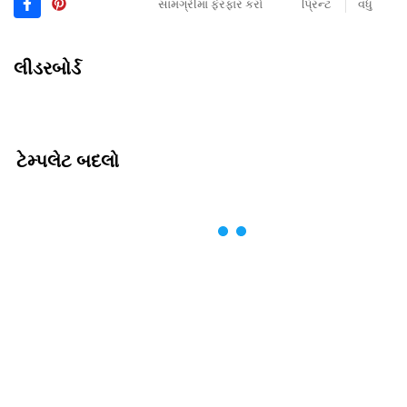
સામગ્રીમાં ફેરફાર કરો
પ્રિન્ટ
વધુ
લીડરબોર્ડ
ટેમ્પલેટ બદલો