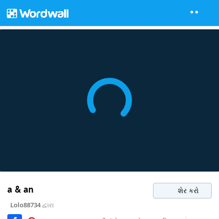
a & an
શેર કરો
Lolo88734
દ્વારા