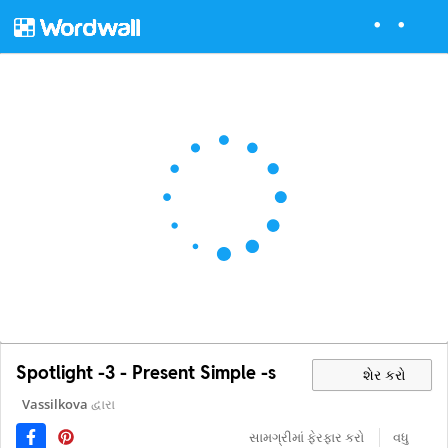
Spotlight -3 - Present Simple -s
શેર કરો
Vassilkova
દ્વારા
સામગ્રીમાં ફેરફાર કરો
વધુ