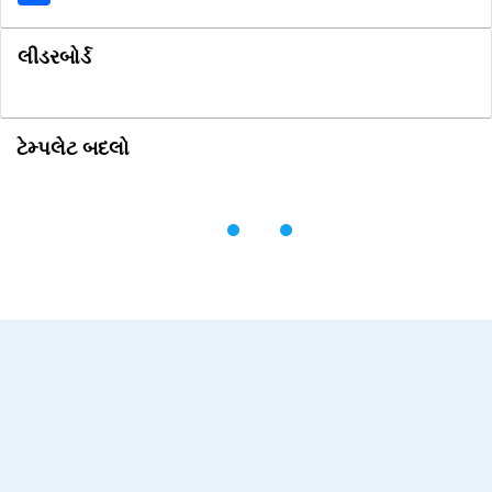
લીડરબોર્ડ
ટેમ્પલેટ બદલો