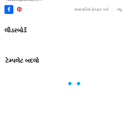
સામગ્રીમાં ફેરફાર કરો
વધુ
લીડરબોર્ડ
ટેમ્પલેટ બદલો