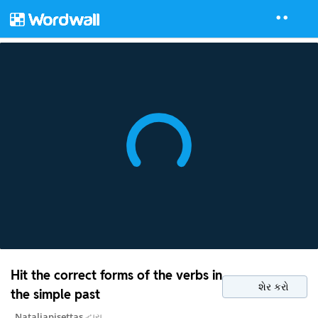
Hit the correct forms of the verbs in
શેર કરો
the simple past
Nataliapisettas
દ્વારા