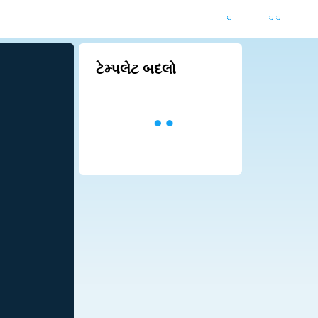
ટેમ્પલેટ બદલો