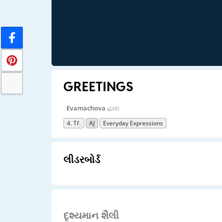
GREETINGS
Evamachova
દ્વારા
4. Tř.
AJ
Everyday Expressions
લીડરબોર્ડ
દૃશ્યમાન શૈલી