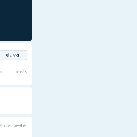
શેર કરો
્ટ
એમ્બેડ
લોગ-ઇન જરૂરી છે