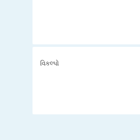
વિકલ્પો