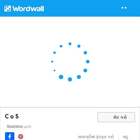
C o S
શેર કરો
Sissistvz
દ્વારા
સામગ્રીમાં ફેરફાર કરો
વધુ