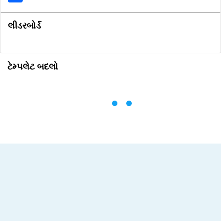
લીડરબોર્ડ
ટેમ્પલેટ બદલો