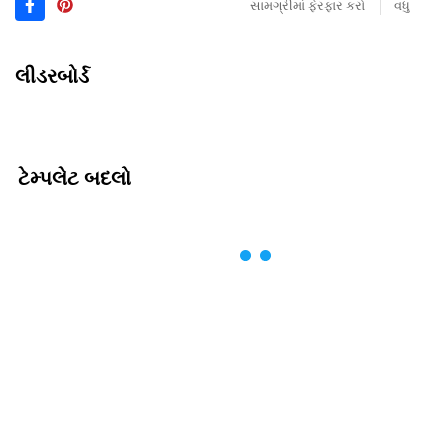
સામગ્રીમાં ફેરફાર કરો
વધુ
લીડરબોર્ડ
ટેમ્પલેટ બદલો