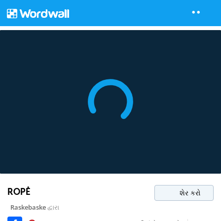
ROPĖ
શેર કરો
Raskebaske
દ્વારા