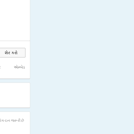
શેર કરો
ટ
એમ્બેડ
ોગ-ઇન જરૂરી છે