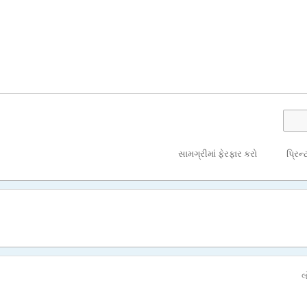
સામગ્રીમાં ફેરફાર કરો
પ્રિન્
લ