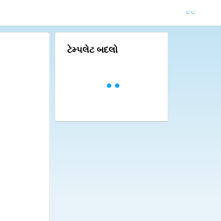
ટેમ્પલેટ બદલો