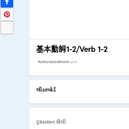
基本動詞1-2/Verb 1-2
Kodurestockholm
દ્વારા
લીડરબોર્ડ
દૃશ્યમાન શૈલી