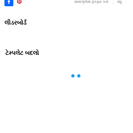
સામગ્રીમાં ફેરફાર કરો
વધુ
લીડરબોર્ડ
ટેમ્પલેટ બદલો