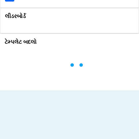
લીડરબોર્ડ
ટેમ્પલેટ બદલો