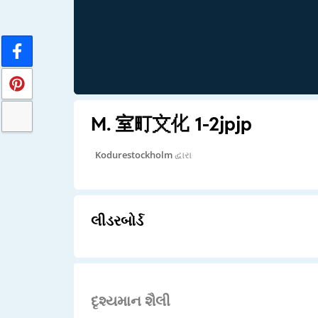
M. 室町文化 1-2jpjp
Kodurestockholm
દ્વારા
લીડરબોર્ડ
દૃશ્યમાન શૈલી