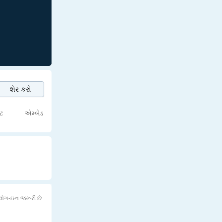
શેર કરો
્ટ
એમ્બેડ
લોગ-ઇન જરૂરી છે