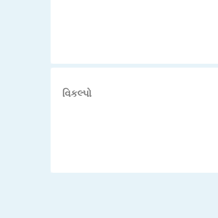
વિકલ્પો