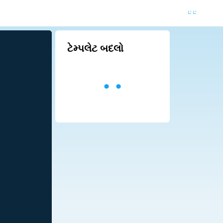
ટેમ્પલેટ બદલો