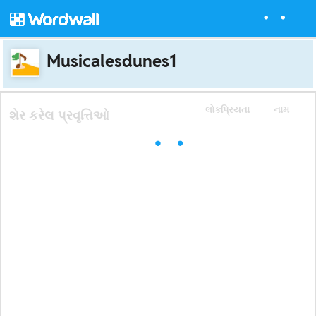
Musicalesdunes1
લોકપ્રિયતા
નામ
શેર કરેલ પ્રવૃત્તિઓ